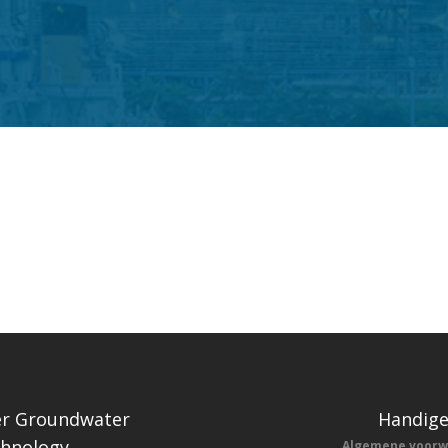
r Groundwater
Handige
hnology
Algemene voor