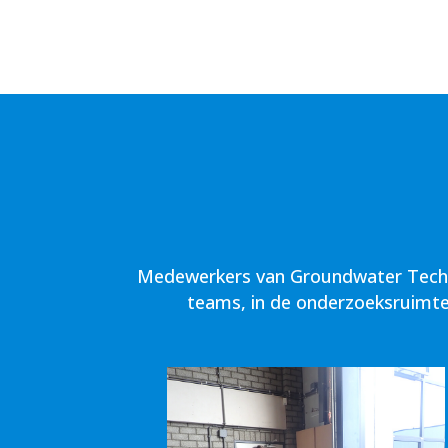
Medewerkers van Groundwater Technol
teams, in de onderzoeksruimte 