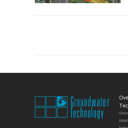
Ove
Tec
Groun
totaa
bodem