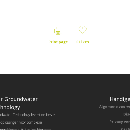
Print page
0
Likes
r Groundwater
Handige
hnology
Algemene voor
Dis
dwater Technology levert de beste
Privacy ve
l-oplossingen voor complexe
Cert
problemen. Wij willen hiermee