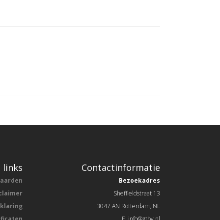
 links
Contactinformatie
waarden
Bezoekadres
claimer
Sheffieldstraat 13
rklaring
3047 AN Rotterdam, NL
ificaten
E: info@gtbv.nl