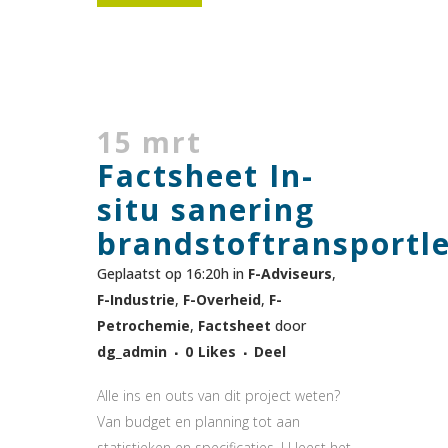
15 mrt
Factsheet In-
situ sanering
brandstoftransportle
Geplaatst op 16:20h
in
F-Adviseurs
,
F-Industrie
,
F-Overheid
,
F-
Petrochemie
,
Factsheet
door
dg_admin
0
Likes
Deel
Alle ins en outs van dit project weten?
Van budget en planning tot aan
statistieken en specificaties. U leest het