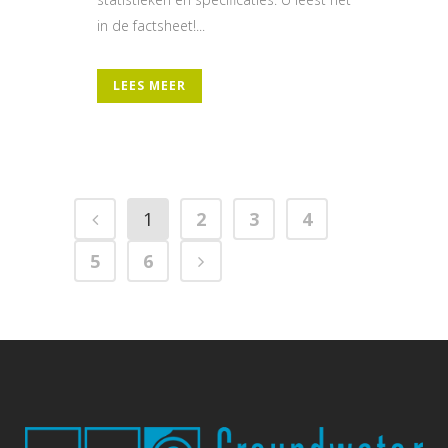
in de factsheet!...
LEES MEER
1
2
3
4
5
6