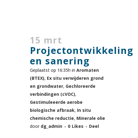
15 mrt
Projectontwikkeling
en sanering
Geplaatst op 16:35h
in
Aromaten
(BTEX)
,
Ex situ verwijderen grond
en grondwater
,
Gechloreerde
verbindingen (cVOC)
,
Gestimuleeerde aerobe
biologische afbraak
,
In situ
chemische reductie
,
Minerale olie
door
dg_admin
0
Likes
Deel