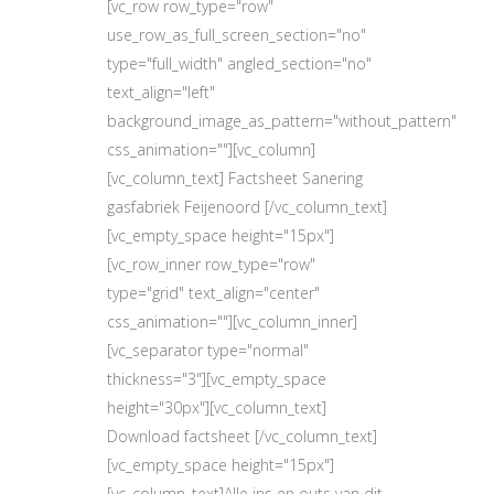
[vc_row row_type="row"
use_row_as_full_screen_section="no"
type="full_width" angled_section="no"
text_align="left"
background_image_as_pattern="without_pattern"
css_animation=""][vc_column]
[vc_column_text] Factsheet Sanering
gasfabriek Feijenoord [/vc_column_text]
[vc_empty_space height="15px"]
[vc_row_inner row_type="row"
type="grid" text_align="center"
css_animation=""][vc_column_inner]
[vc_separator type="normal"
thickness="3"][vc_empty_space
height="30px"][vc_column_text]
Download factsheet [/vc_column_text]
[vc_empty_space height="15px"]
[vc_column_text]Alle ins en outs van dit