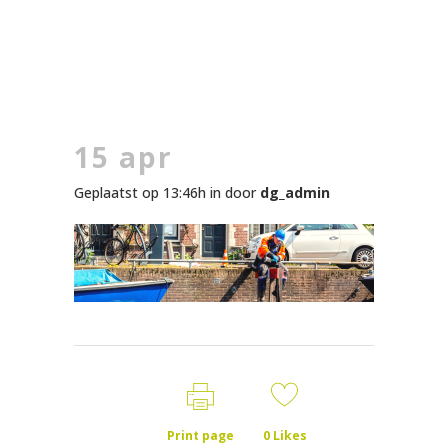
15 apr
Geplaatst op 13:46h
in
door
dg_admin
Print page
0
Likes