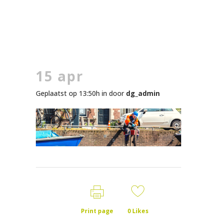
15 apr
Geplaatst op 13:50h
in
door
dg_admin
Print page
0
Likes