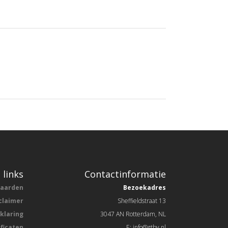
 links
Contactinformatie
waarden
Bezoekadres
claimer
Sheffieldstraat 13
rklaring
3047 AN Rotterdam, NL
ificaten
E: info@gtbv.nl