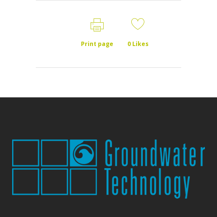
Print page
0
Likes