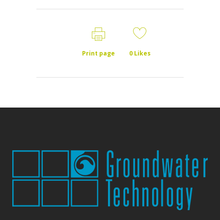
Print page
0
Likes