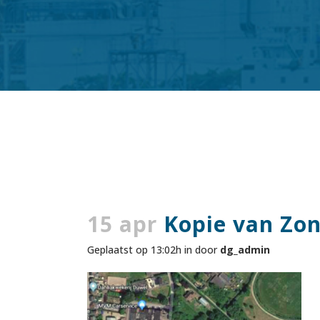
15 apr
Kopie van Zond
Geplaatst op 13:02h
in
door
dg_admin