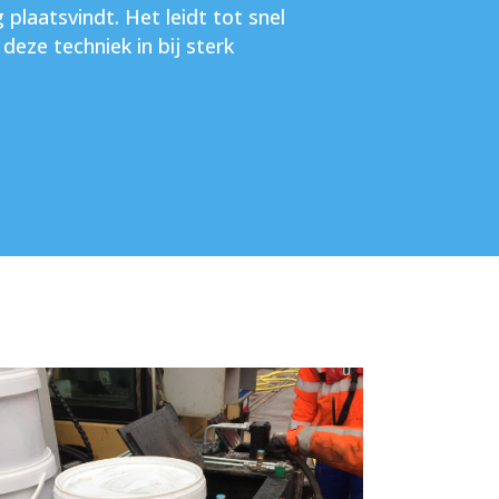
laatsvindt. Het leidt tot snel
deze techniek in bij sterk