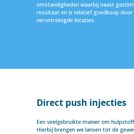
omstandigheden waarbij naast gestimul
resultaat en is relatief goedkoop door 
verontreinigde locaties.
Direct push injecties
Een veelgebruikte manier om hulpstoffe
Hierbij brengen we lansen tot de gewen