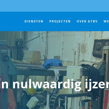
DIENSTEN
PROJECTEN
OVER GTBV
WE
n nulwaardig ijzer