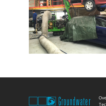
Ove
Tec