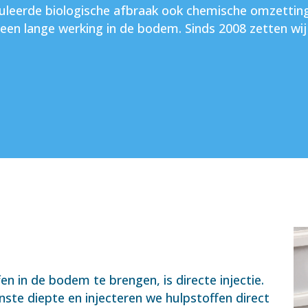
eerde biologische afbraak ook chemische omzetting p
een lange werking in de bodem. Sinds 2008 zetten wij 
n in de bodem te brengen, is directe injectie.
ste diepte en injecteren we hulpstoffen direct