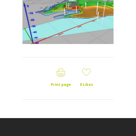
Print page
0
Likes