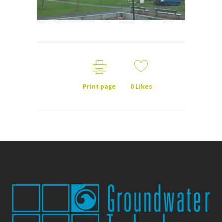
Print page
0
Likes