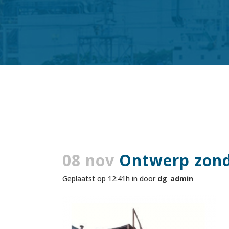
08 nov
Ontwerp zonde
Geplaatst op 12:41h
in
door
dg_admin