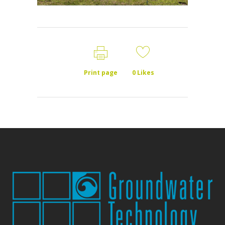
Print page
0
Likes