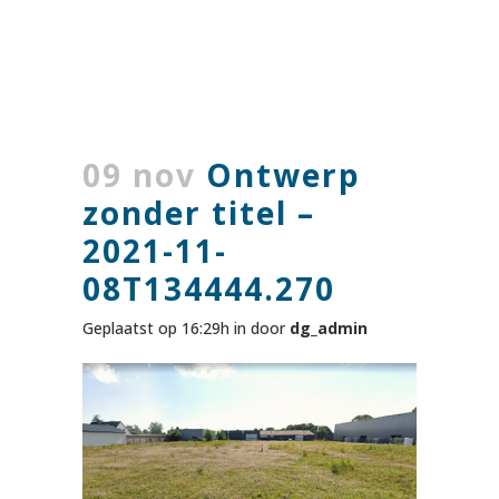
09 nov
Ontwerp
zonder titel –
2021-11-
08T134444.270
Geplaatst op 16:29h
in
door
dg_admin