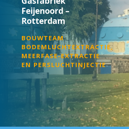
Gasfabriek
Feijenoord –
Rotterdam
BOUWTEAM
BODEMLUCHTEXTRACTIE,
MEERFASE-EXTRACTIE
EN PERSLUCHTINJECTIE