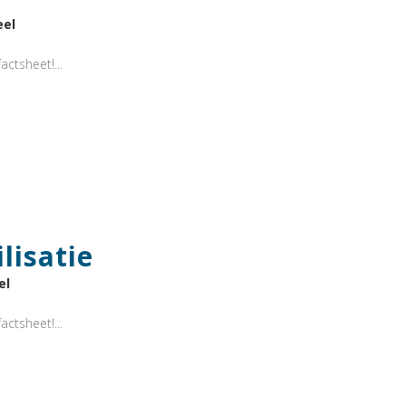
eel
actsheet!...
lisatie
el
actsheet!...