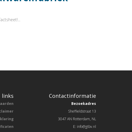
actsheet!...
 links
Contactinformatie
waarden
Bezoekadres
claimer
Sheffieldstraat 13
rklaring
3047 AN Rotterdam, NL
ificaten
E: info@gtbv.nl