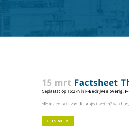
15 mrt
Factsheet T
Geplaatst op 16:27h
in
F-Bedrijven overig
,
F
Alle ins en outs van dit project weten? Van budge
LEES MEER