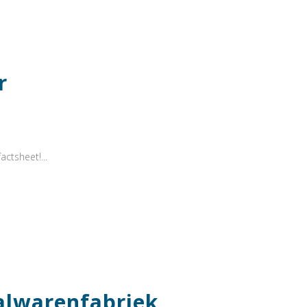
r
actsheet!...
alwarenfabriek