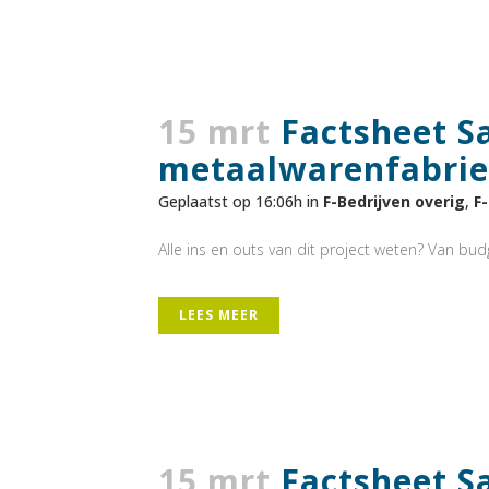
15 mrt
Factsheet S
metaalwarenfabri
Geplaatst op 16:06h
in
F-Bedrijven overig
,
F
Alle ins en outs van dit project weten? Van budge
LEES MEER
15 mrt
Factsheet S