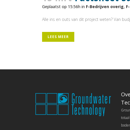
Geplaatst op 15:56h
in
F-Bedrijven overig
,
F
Alle ins en outs van dit project weten? Van budge
LEES MEER
Ove
Tec
Groun
totaa
bodem