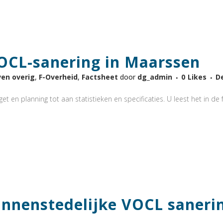
OCL-sanering in Maarssen
ven overig
,
F-Overheid
,
Factsheet
door
dg_admin
0
Likes
D
t en planning tot aan statistieken en specificaties. U leest het in de f
innenstedelijke VOCL sanerin