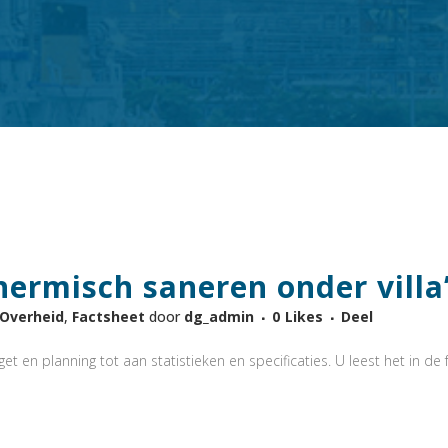
hermisch saneren onder villa
-Overheid
,
Factsheet
door
dg_admin
0
Likes
Deel
t en planning tot aan statistieken en specificaties. U leest het in de f