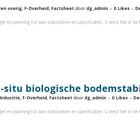
ven overig
,
F-Overheid
,
Factsheet
door
dg_admin
0
Likes
D
t en planning tot aan statistieken en specificaties. U leest het in de f
-situ biologische bodemstabi
-Industrie
,
F-Overheid
,
Factsheet
door
dg_admin
0
Likes
De
t en planning tot aan statistieken en specificaties. U leest het in de f