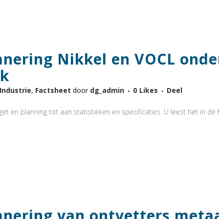
anering Nikkel en VOCL onde
ek
-Industrie
,
Factsheet
door
dg_admin
0
Likes
Deel
t en planning tot aan statistieken en specificaties. U leest het in de f
anering van ontvetters meta