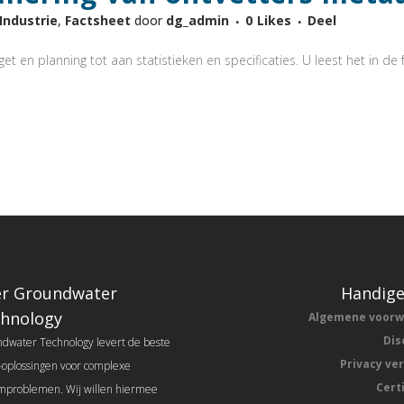
-Industrie
,
Factsheet
door
dg_admin
0
Likes
Deel
t en planning tot aan statistieken en specificaties. U leest het in de f
r Groundwater
Handige
hnology
Algemene voor
Dis
dwater Technology levert de beste
Privacy ve
l-oplossingen voor complexe
Cert
problemen. Wij willen hiermee