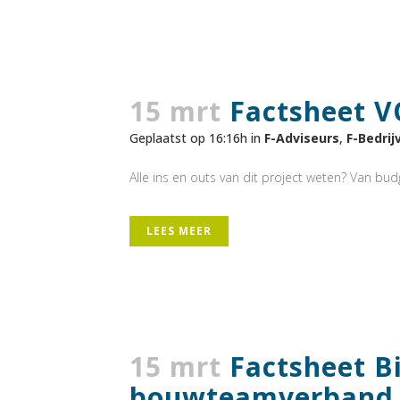
15 mrt
Factsheet V
Geplaatst op 16:16h
in
F-Adviseurs
,
F-Bedrij
Alle ins en outs van dit project weten? Van budge
LEES MEER
15 mrt
Factsheet B
bouwteamverband