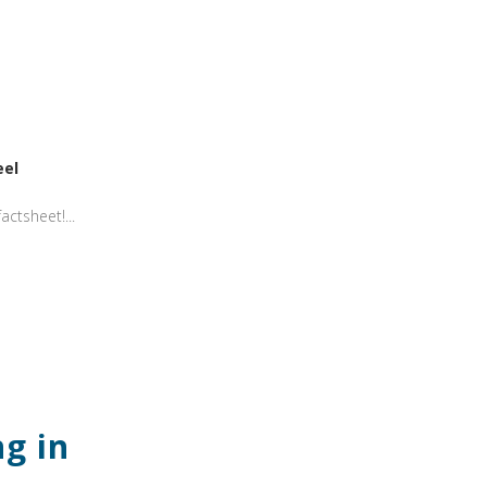
eel
actsheet!...
g in