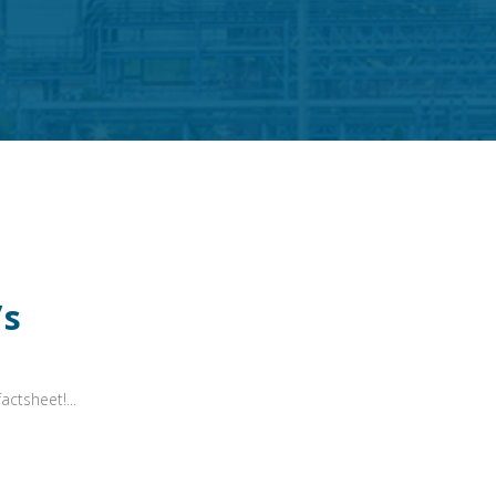
’s
actsheet!...