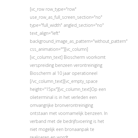
[vc_row row_type="row"
use_row_as_full_screen_section="no"
type="full_width" angled_section="no"
text_align="left"
background_image_as_pattern="without_pattern"
css_animation=""][vc_column]
[vc_column_text] Bioscherm voorkomt
verspreiding benzeen verontreiniging
Bioscherm al 10 jaar operationeel
[/vc_column_text][vc_empty_space
height="15px"][vc_column_text]Op een
olieterminal is in het verleden een
omvangrijke bronverontreiniging
ontstaan met voornamelijk benzeen. In
verband met de bedrijfsvoering is het
niet mogelijk een bronaanpak te
realiseren en wordt...