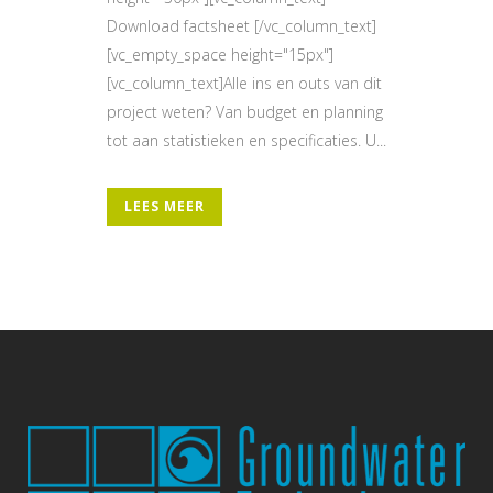
Download factsheet [/vc_column_text]
[vc_empty_space height="15px"]
[vc_column_text]Alle ins en outs van dit
project weten? Van budget en planning
tot aan statistieken en specificaties. U...
LEES MEER