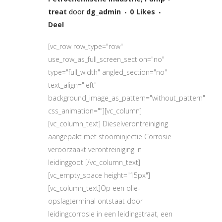
treat
door
dg_admin
0
Likes
Deel
[vc_row row_type="row"
use_row_as_full_screen_section="no"
type="full_width" angled_section="no"
text_align="left"
background_image_as_pattern="without_pattern"
css_animation=""][vc_column]
[vc_column_text] Dieselverontreiniging
aangepakt met stoominjectie Corrosie
veroorzaakt verontreiniging in
leidinggoot [/vc_column_text]
[vc_empty_space height="15px"]
[vc_column_text]Op een olie-
opslagterminal ontstaat door
leidingcorrosie in een leidingstraat, een