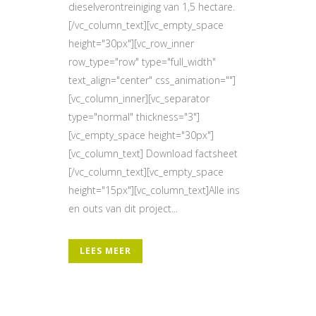
dieselverontreiniging van 1,5 hectare.
[/vc_column_text][vc_empty_space
height="30px"][vc_row_inner
row_type="row" type="full_width"
text_align="center" css_animation=""]
[vc_column_inner][vc_separator
type="normal" thickness="3"]
[vc_empty_space height="30px"]
[vc_column_text] Download factsheet
[/vc_column_text][vc_empty_space
height="15px"][vc_column_text]Alle ins
en outs van dit project...
LEES MEER