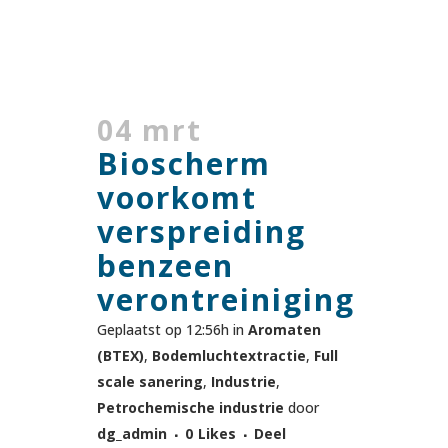
04 mrt
Bioscherm
voorkomt
verspreiding
benzeen
verontreiniging
Geplaatst op 12:56h
in
Aromaten
(BTEX)
,
Bodemluchtextractie
,
Full
scale sanering
,
Industrie
,
Petrochemische industrie
door
dg_admin
0
Likes
Deel