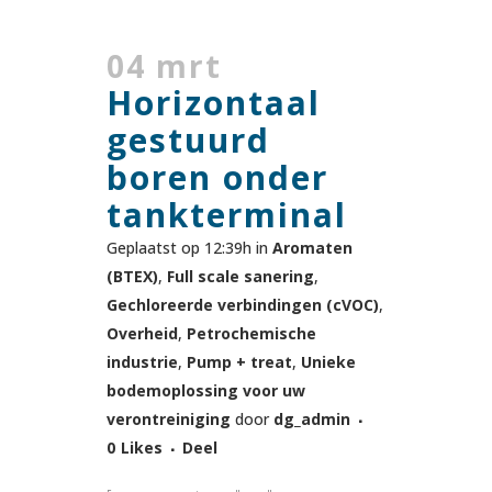
04 mrt
Horizontaal
gestuurd
boren onder
tankterminal
Geplaatst op 12:39h
in
Aromaten
(BTEX)
,
Full scale sanering
,
Gechloreerde verbindingen (cVOC)
,
Overheid
,
Petrochemische
industrie
,
Pump + treat
,
Unieke
bodemoplossing voor uw
verontreiniging
door
dg_admin
0
Likes
Deel