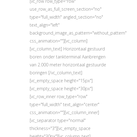
[vc_row row_type="row"
use_row_as_full_screen_section="no"
type="full_width" angled_section="no"
text_align="left"
background_image_as_pattern="without_pattern"
css_animation=""][vc_column]
[vc_column_text] Horizontaal gestuurd
boren onder tankterminal Aanbrengen
van 2.000 meter horizontaal gestuurde
boringen [/vc_column_text]
[vc_empty_space height="15px"]
[vc_empty_space height="30px"]
[vc_row_inner row_type="row"
type="full_width" text_align="center"
css_animation=""][vc_column_inner]
[vc_separator type="normal"
thickness="3"][vc_empty_space
height="30px"][vc_column_text]