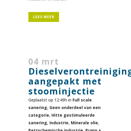
LEES MEER
04 mrt
Dieselverontreinigin
aangepakt met
stoominjectie
Geplaatst op 12:49h
in
Full scale
sanering
,
Geen onderdeel van een
categorie
,
Hitte gestimuleerde
sanering
,
Industrie
,
Minerale olie
,
Petrochemische industrie
,
Pump +