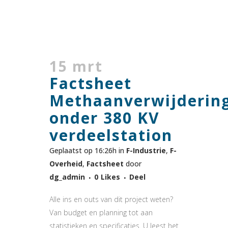
15 mrt
Factsheet
Methaanverwijderin
onder 380 KV
verdeelstation
Geplaatst op 16:26h
in
F-Industrie
,
F-
Overheid
,
Factsheet
door
dg_admin
0
Likes
Deel
Alle ins en outs van dit project weten?
Van budget en planning tot aan
statistieken en specificaties. U leest het