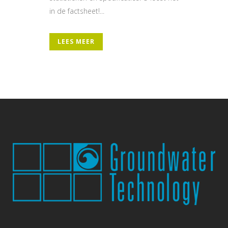
in de factsheet!...
LEES MEER