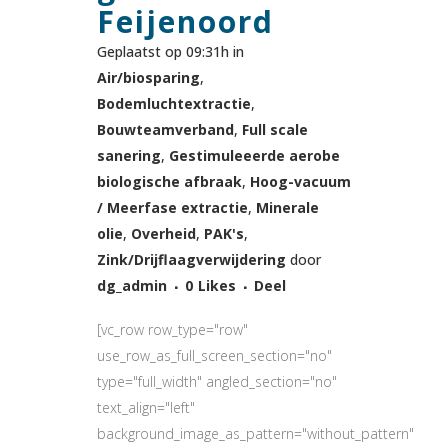
Feijenoord
Geplaatst op 09:31h
in
Air/biosparing
,
Bodemluchtextractie
,
Bouwteamverband
,
Full scale
sanering
,
Gestimuleeerde aerobe
biologische afbraak
,
Hoog-vacuum
/ Meerfase extractie
,
Minerale
olie
,
Overheid
,
PAK's
,
Zink/Drijflaagverwijdering
door
dg_admin
0
Likes
Deel
[vc_row row_type="row"
use_row_as_full_screen_section="no"
type="full_width" angled_section="no"
text_align="left"
background_image_as_pattern="without_pattern"