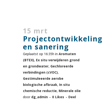
15 mrt
Projectontwikkeling
en sanering
Geplaatst op 16:35h
in
Aromaten
(BTEX)
,
Ex situ verwijderen grond
en grondwater
,
Gechloreerde
verbindingen (cVOC)
,
Gestimuleeerde aerobe
biologische afbraak
,
In situ
chemische reductie
,
Minerale olie
door
dg_admin
0
Likes
Deel