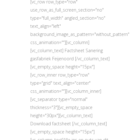
[vc_row row_type="row"
use_row_as_full_screen_section="no"
type="full_width" angled_section="no"
text_align="left"
background_image_as_pattern="without_pattern"
css_animation=""][vc_column]
[vc_column_text] Factsheet Sanering
gasfabriek Feijenoord [/vc_column_text]
[vc_empty_space height="15px"]
[vc_row_inner row_type="row"
type="grid" text_align="center"
css_animation=""][vc_column_inner]
[vc_separator type="normal"
thickness="3"][vc_empty_space
height="30px"][vc_column_text]
Download factsheet [/vc_column_text]
[vc_empty_space height="15px"]
[vc_column_text]Alle ins en outs van dit