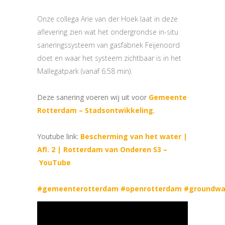
Onze collega Arie van der Hoek laat in deze
aflevering zien wat het ondergrondse in-situ
saneringssysteem van gasfabriek Feijenoord
doet en waar het systeem zichtbaar is in het
Mallegatpark (vanaf 6:58 min).
Deze sanering voeren wij uit voor
Gemeente
Rotterdam – Stadsontwikkeling
.
Youtube link:
Bescherming van het water |
Afl. 2 | Rotterdam van Onderen S3 –
YouTube
#gemeenterotterdam
#openrotterdam
#groundwa